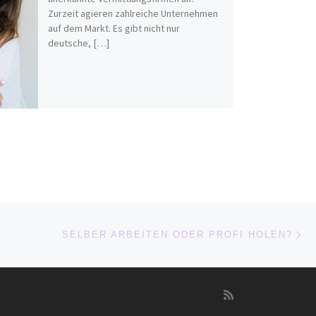
Zurzeit agieren zahlreiche Unternehmen
auf dem Markt. Es gibt nicht nur
deutsche, […]
Nä
ISTE
SELBER ARBEITEN ODER PROFI HOLEN?