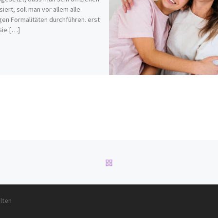
siert, soll man vor allem alle
gen Formalitäten durchführen. erst
Sie […]
ZURÜCK ZUR BEITRAGSL
lten